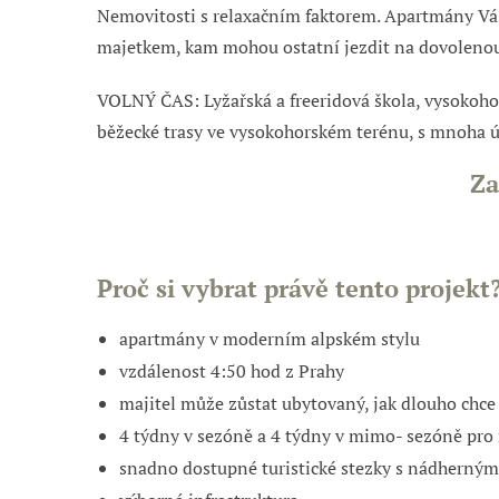
Nemovitosti s relaxačním faktorem. Apartmány Vás
majetkem, kam mohou ostatní jezdit
na dovoleno
VOLNÝ ČAS: Lyžařská a freeridová škola, vysokohor
běžecké trasy ve vysokohorském terénu, s mnoha úro
Za
Proč si vybrat právě tento projekt
apartmány v moderním alpském stylu
vzdálenost 4
:50
hod z Prahy
majitel může
zůstat
ubytovaný, jak dlouho chce
4 týdny v sezóně a 4 týdny v mimo- sezóně pro 
snadno dostupné turistické stezky s nádherným