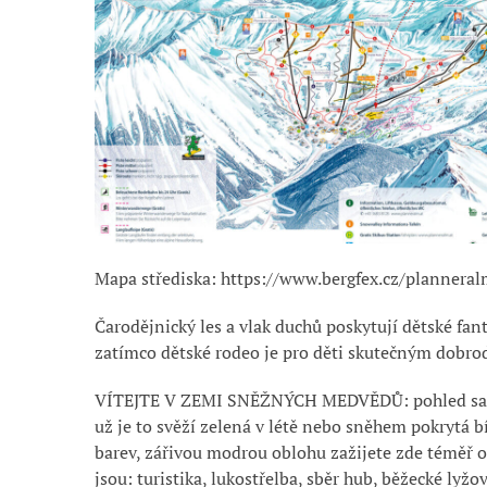
Mapa střediska: https://www.bergfex.cz/plannera
Čarodějnický les a vlak duchů poskytují dětské f
zatímco dětské rodeo je pro děti skutečným dobr
VÍTEJTE V ZEMI SNĚŽNÝCH MEDVĚDŮ: pohled samo
už je to svěží zelená v létě nebo sněhem pokrytá bí
barev, zářivou modrou oblohu zažijete zde téměř 
jsou: turistika, lukostřelba, sběr hub, běžecké lyž