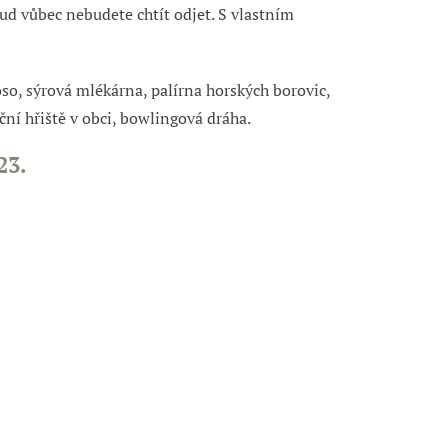
ud vůbec nebudete chtít odjet. S vlastním
so, sýrová mlékárna, palírna horských borovic,
ční hřiště v obci, bowlingová dráha.
23.