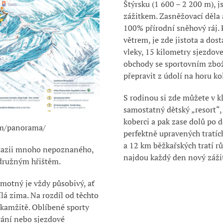
Štýrsku (1 600 – 2 200 m), 
zážitkem. Zasněžovací děla 
100% přírodní sněhový ráj. 
větrem, je zde jistota a dos
vleky, 15 kilometry sjezdove
obchody se sportovním zbož
přepravit z údolí na horu k
S
rodinou si zde můžete v k
samostatný dětský „resort“
koberci a pak zase dolů po d
lm/panorama/
perfektně upravených tratíc
a
12 km běžkařských tratí
rů
antazii mnoho nepoznaného,
najdou každý den nový záži
odružným hřištěm.
tný je vždy působivý, ať
lá zima. Na rozdíl od těchto
okamžitě. Oblíbené sporty
ování nebo sjezdové