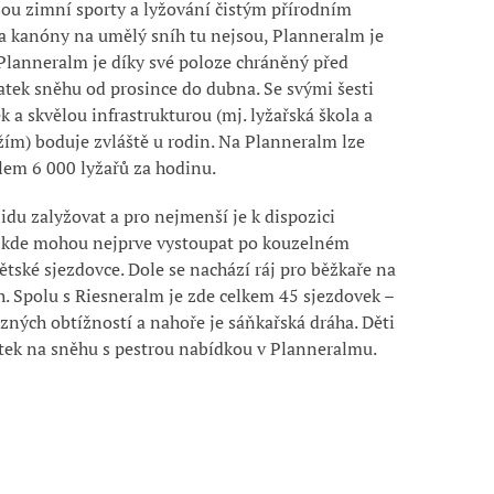
jsou zimní sporty a lyžování čistým přírodním
a kanóny na umělý sníh tu nejsou, Planneralm je
Planneralm je díky své poloze chráněný před
tatek sněhu od prosince do dubna. Se svými šesti
k a skvělou infrastrukturou (mj. lyžařská škola a
ím) boduje zvláště u rodin.
Na
Planneralm
lze
olem 6 000 lyžařů za hodinu.
lidu
zalyžovat a
pro nejmenší je k dispozici
, kde mohou nejprve vystoupat po kouzelném
ětské sjezdovce.
Dole se nachází ráj pro běžkaře
na
h.
Spolu s
Riesneralm
je zde celkem
45
sjezdovek –
zných obtížností a nahoře je
sáňkařská dráha.
Děti
tek na sněhu s pestrou nabídkou v
Planneralmu
.