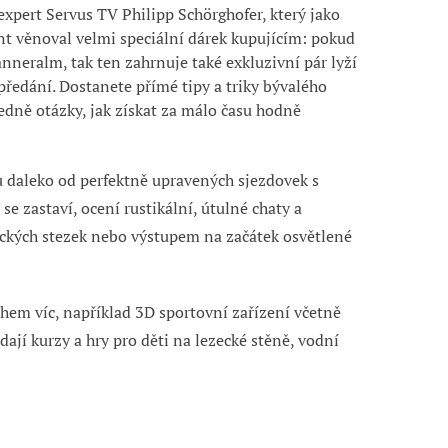
 expert Servus TV Philipp
Schörghofer
, který jako
t věnoval velmi speciální dárek kupujícím: pokud
anneralm, tak ten
zahrnuje také exkluzivní pár lyží
předání.
Dostanete přímé tipy a triky bývalého
dně otázky, jak získat za málo času hodně
u daleko od perfektně upravených sjezdovek s
e zastaví, ocení rustikální, útulné chaty a
ických stezek nebo výstupem na začátek osvětlené
ohem víc, například 3D sportovní zařízení včetně
ají kurzy a hry pro děti na lezecké stěně, vodní