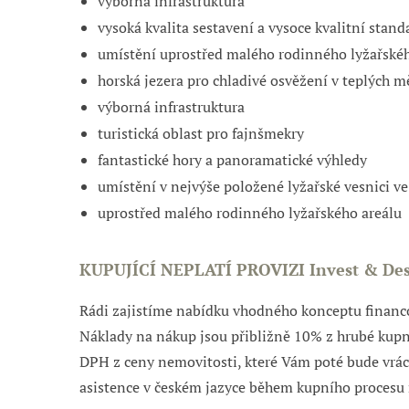
výborná infrastruktura
vysoká kvalita sestavení a vysoce kvalitní stan
umístění uprostřed malého rodinného lyžařskéh
horská jezera pro chladivé osvěžení v teplých m
výborná infrastruktura
turistická oblast pro fajnšmekry
fantastické hory a panoramatické výhledy
umístění v nejvýše položené lyžařské vesnici ve 
uprostřed malého rodinného lyžařského areálu
KUPUJÍCÍ NEPLATÍ PROVIZI Invest & De
Rádi zajistíme nabídku vhodného konceptu financ
Náklady na nákup jsou přibližně 10% z hrubé kupní
DPH z ceny nemovitosti, které Vám poté bude vrá
asistence v českém jazyce během kupního procesu 