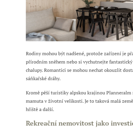
Rodiny mohou být nadšené, protože zařízení je přá
přírodním sněhem nebo si vychutnejte fantastický v
chalupy. Romantici se mohou nechat okouzlit dost
sáňkařské dráhy.
Kromě pěší turistiky alpskou krajinou Planneralm n
mamuta v životní velikosti. Je to taková malá země
hřiště a další.
Rekreační nemovitost jako investi