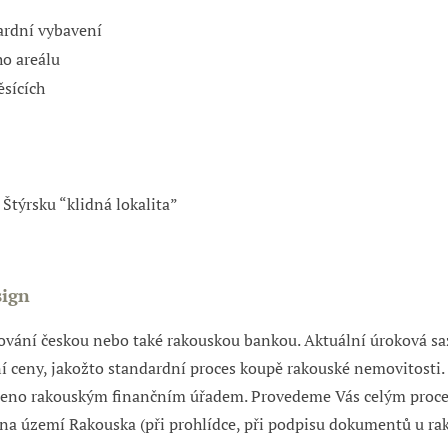
dardní vybavení
o areálu
ěsících
Štýrsku “klidná lokalita”
sign
ování českou nebo také rakouskou bankou. Aktuální úroková sa
 ceny, jakožto standardní proces koupě rakouské nemovitosti. 
ceno rakouským finančním úřadem. Provedeme Vás celým proce
na území Rakouska (při prohlídce, při podpisu dokumentů u rak