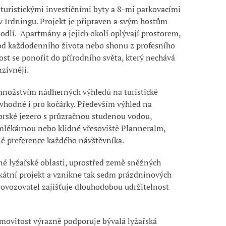
 turistickými investičními byty
a
8-mi parkovacími
v
Irdningu
.
Projekt je připraven a svým hostům
odlí
. Apartmány a jejich okolí oplývají prostorem,
od každodenního života nebo shonu z profesního
st se ponořit do přírodního světa
, který nechává
zivněji.
množstvím nádherných výhledů na turistické
u vhodné i pro kočárky. Především výhled na
rské jezero s průzračnou studenou vodou,
mlékárnou nebo klidné vřesoviště Planneralm,
é preference každého návštěvníka.
né lyžařské oblasti, uprostřed země sněžných
kátní projekt a vznikne tak
sedm prázdninových
rovozovatel zajišťuje dlouhodobou udržitelnost
movitost výrazně podporuje bývalá lyžařská