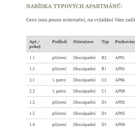
NABÍDKA TYPOVÝCH APARTMÁNŮ:
Ceny jsou pouze orientační, na vyžádání Vám zašl
Apt./
Podlaží
Orientace
Typ
Parkován
pokoj
1.1
přízemí
Jihozápadní
B2
AP01
1.5
přízemí
Jihozápadní
B1
AP05
2.1
1. patro
Jihozápadní
C2
AP06
2.2
1. patro
Jihozápadní
C1
AP08
1.2
přízemí
Jihozápadní
D1
AP02
1.3
přízemí
Jihozápadní
D1
AP03
1.4
přízemí
Jihozápadní
D1
AP04