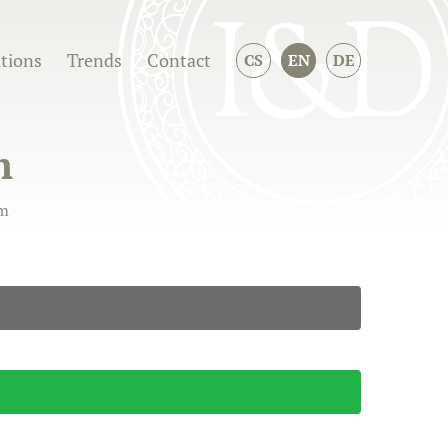
ations
Trends
Contact
CS
EN
DE
m
lm