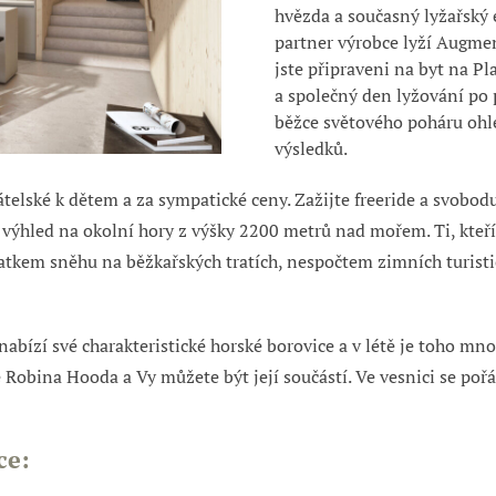
hvězda a současný lyžařský
partner výrobce lyží Augmen
jste připraveni na byt na
Pl
a společný den lyžování po 
běžce světového poháru ohle
výsledků.
telské k dětem a za sympatické ceny. Zažijte freeride a svobod
ýhled na okolní hory z výšky 2200 metrů nad mořem. Ti, kteří s
atkem sněhu na běžkařských tratích, nespočtem zimních turist
abízí své charakteristické horské borovice a v létě je toho mn
 Robina Hooda a Vy můžete být její součástí. Ve vesnici se pořád
ce: