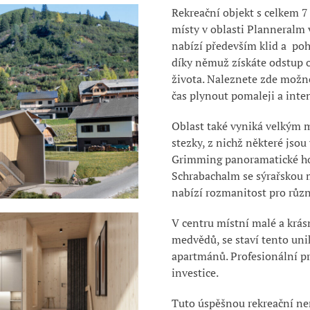
Rekreační
objekt
s celkem
7
místy
v oblasti
Planneralm
nabízí především klid a poh
díky němuž získáte odstup 
života. Naleznete zde možno
čas plynout pomaleji a inten
Oblast také vyniká velkým 
stezky
, z nichž některé jso
Grimming panoramatické ho
Schrabachalm se sýrařskou 
nabízí rozmanitost pro
různ
V centru místní malé a krás
medvědů, se staví tento uni
apartmánů. Profesionální p
investice.
Tuto úspěšnou rekreační ne