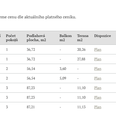
eme cenu dle aktuálního platného ceníku.
í
Počet
Podlahová
Balkon
Terasa
Dispozice
pokojů
plocha, m2
m2
m2
1
36,72
-
20,26
Plan
1
36,72
-
27,88
Plan
2
56,54
3,60
-
Plan
2
56,54
5,09
-
Plan
3
87,23
-
11,10
Plan
3
87,23
-
11,10
Plan
3
87,21
-
11,13
Plan