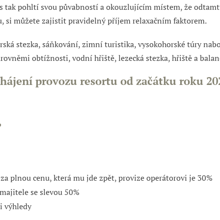
 tak pohltí svou půvabností a okouzlujícím místem,
že odtamt
u
, si můžete zajistit pravidelný
příjem
relaxačním faktorem
.
ská stezka, sáňkování, zimní turistika, vysokohorské túry nabo
vněmi obtížnosti, vodní hřiště, lezecká stezka, hřiště a balan
hájení provozu resortu
od
začátku roku 20
?
za plnou cenu, která mu jde zpět
, provize operátorovi je
30%
majitele se slevou 50%
i výhledy