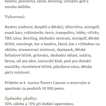
bazény, posilovna, lázně, bowling, virtuální golf a
mnoho dalšího.
Vybavení:
Bazény (rodinný, dospělý a dětský), tělocvična, minigolf,
snack bary, cyklostezky, tenis, trampolíny, lobby, vířivky,
TRX zóna, Bowling, obchodní centrum, minigolf, dětské
hřiště, concierge, bar u bazénu, lázně, bar s výhledem na
oblohu, streamovací místnost, skatepark, dětské
fotbalové hřiště, grilování, obchodní oblast, solária,
herna, sál pro akce, juniorský klub, park pro domácí
mazlíčky, víceúčelové hřiště, pikniková zóna, dětská
párty místnost.
Přidejte se k Aurora Towers Cancun a rezervujte si
apartmán za pouhých 50 000 pesos.
Způsoby platby:
30% záloha a 70% při dodání apartmánu.