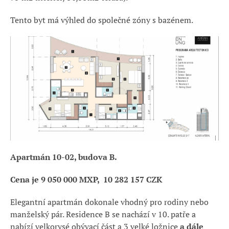
Tento byt má výhled do společné zóny s bazénem.
Apartmán 10-02, budova B.
Cena je 9 050 000 MXP, 10 282 157
CZK
Elegantní apartmán dokonale vhodný pro rodiny nebo
manželský pár. Residence B se nachází v 10. patře a
nabízí velkorysé obývací část a 3 velké ložnice
a dále