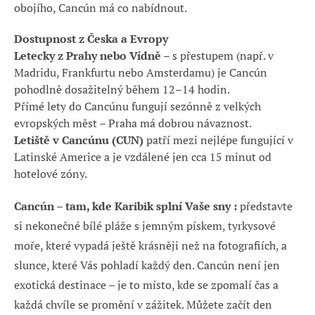
obojího, Cancún má co nabídnout.
Dostupnost z Česka a Evropy
Letecky z Prahy nebo Vídně
– s přestupem (např. v
Madridu, Frankfurtu nebo Amsterdamu) je Cancún
pohodlně dosažitelný během 12–14 hodin.
Přímé lety do Cancúnu fungují sezónně z velkých
evropských měst – Praha má dobrou návaznost.
Letiště v Cancúnu (CUN)
patří mezi nejlépe fungující v
Latinské Americe a je vzdálené jen cca 15 minut od
hotelové zóny.
Cancún – tam, kde Karibik splní Vaše sny :
představte
si nekonečné bílé pláže s jemným pískem, tyrkysové
moře, které vypadá ještě krásněji než na fotografiích, a
slunce, které Vás pohladí každý den. Cancún není jen
exotická destinace – je to místo, kde se zpomalí čas a
každá chvíle se promění v zážitek. Můžete začít den