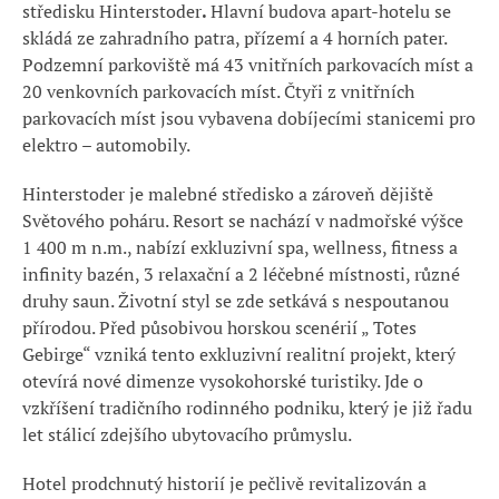
středisku Hinterstoder
.
Hlavní budova apart-hotelu se
skládá ze zahradního patra, přízemí a 4 horních pater.
Podzemní parkoviště má 43 vnitřních parkovacích míst a
20 venkovních parkovacích míst. Čtyři z vnitřních
parkovacích míst jsou vybavena dobíjecími stanicemi pro
elektro – automobily.
Hinterstoder je malebné středisko a zároveň dějiště
Světového poháru. Resort se nachází v nadmořské výšce
1 400 m n.m., nabízí exkluzivní spa, wellness, fitness a
infinity bazén, 3 relaxační a 2 léčebné místnosti, různé
druhy saun. Životní styl se zde setkává s nespoutanou
přírodou. Před působivou horskou scenérií „ Totes
Gebirge“ vzniká tento exkluzivní realitní projekt, který
otevírá nové dimenze vysokohorské turistiky. Jde o
vzkříšení tradičního rodinného podniku, který je již řadu
let stálicí zdejšího ubytovacího průmyslu.
Hotel prodchnutý historií je pečlivě revitalizován a