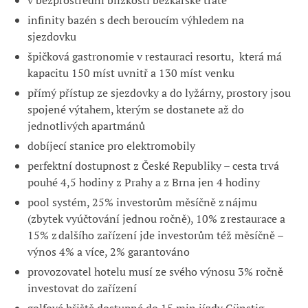
v bezprostřední blízkosti běžkařské tratě
infinity bazén s dech beroucím výhledem na
sjezdovku
špičková gastronomie v restauraci resortu, která má
kapacitu 150 míst uvnitř a 130 míst venku
přímý přístup ze sjezdovky a do lyžárny, prostory jsou
spojené výtahem, kterým se dostanete až do
jednotlivých apartmánů
dobíjecí stanice pro elektromobily
perfektní dostupnost z České Republiky – cesta trvá
pouhé 4,5 hodiny z Prahy a z Brna jen 4 hodiny
pool systém,
25%
investorům
měsí
čně z nájmu
(zbytek vyúčtování jednou ročně)
,
10%
z
restaurace
a
15%
z dalšího zařízení jde
investorům též měsíčně
–
výnos
4%
a
více,
2%
garantováno
provozovatel hotelu musí ze svého výnosu 3% ročně
investovat do zařízení