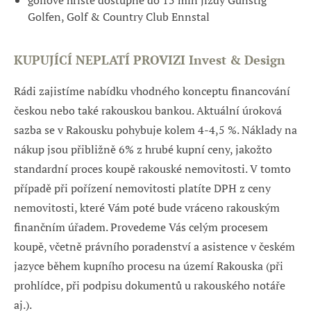
golfové hřiště dostupné do 15 min jízdy Günstig
Golfen, Golf & Country Club Ennstal
KUPUJÍCÍ NEPLATÍ PROVIZI Invest & Design
Rádi zajistíme nabídku vhodného konceptu financování
českou nebo také rakouskou bankou. Aktuální úroková
sazba se v Rakousku pohybuje kolem 4-4,5 %. Náklady na
nákup jsou přibližně 6% z hrubé kupní ceny, jakožto
standardní proces koupě rakouské nemovitosti. V tomto
případě při pořízení nemovitosti platíte DPH z ceny
nemovitosti, které Vám poté bude vráceno rakouským
finančním úřadem. Provedeme Vás celým procesem
koupě, včetně právního poradenství a asistence v českém
jazyce během kupního procesu na území Rakouska (při
prohlídce, při podpisu dokumentů u rakouského notáře
aj.).