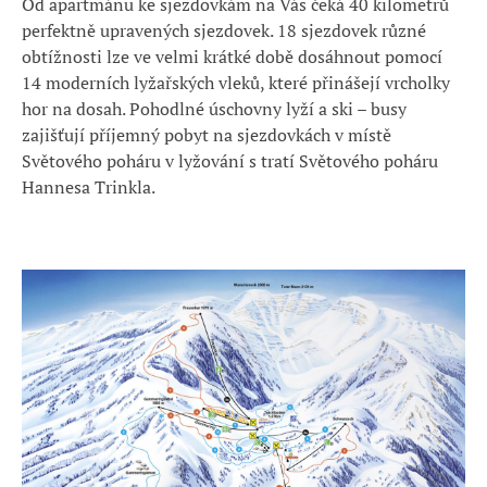
Od apartmánu ke sjezdovkám na Vás čeká 40 kilometrů
perfektně upravených sjezdovek. 18 sjezdovek různé
obtížnosti lze ve velmi krátké době dosáhnout pomocí
14 moderních lyžařských vleků, které přinášejí vrcholky
hor na dosah. Pohodlné úschovny lyží a ski – busy
zajišťují příjemný pobyt na sjezdovkách v místě
Světového poháru v lyžování s tratí Světového poháru
Hannesa Trinkla.