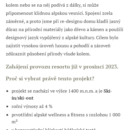
kolem nebo se na něj podívá z dálky, si může
připomenout klidnou alpskou vesnici. Spojení zcela
záměrné, a proto jsme při re-designu domu kladli jasný
důraz na přírodní materiály jako dřevo a kámen a použili
designový jazyk vypůjčený z alpské kultury. Cílem bylo
zajistit vysokou úroveň luxusu a pohodlí a zároveň
zdůraznit působení přírody všude kolem.
Zahájení provozu resortu již v prosinci 2023.
Proč si vybrat právě tento projekt?
projekt se nachází ve výšce 1400 m.n.m. a je
Ski-
in/ski-out
roční výnosy až 4 %
prvotřídní alpské wellness a fitness s rozlohou 1 000
m²