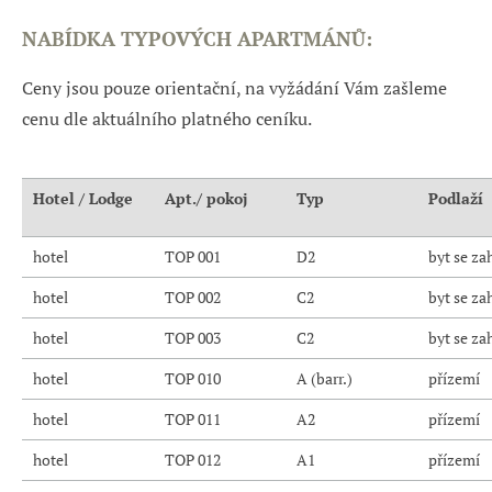
NABÍDKA TYPOVÝCH APARTMÁNŮ:
Ceny jsou pouze orientační, na vyžádání Vám zašleme
cenu dle aktuálního platného ceníku.
Hotel / Lodge
Apt./ pokoj
Typ
Podlaží
hotel
TOP 001
D2
byt se z
hotel
TOP 002
C2
byt se z
hotel
TOP 003
C2
byt se z
hotel
TOP 010
A (barr.)
přízemí
hotel
TOP 011
A2
přízemí
hotel
TOP 012
A1
přízemí