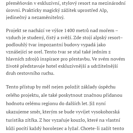
přeměňován v exkluzivní, stylový resort na mezinárodní
úrovni. Prakticky magický zážitek uprostřed Alp,
jedinečný a nezaměnitelný.
Projekt se nachází ve výšce 1400 metrů nad mořem –
vzduch je studený, čistý a svěží. Zde stojí alpský resort–
podlouhlý tvar impozantní budovy vypadá jako
vznášející se orel. Tento tvar se stal také jedním z
hlavních zdrojů inspirace pro přestavbu. Ve svém novém
životě představuje hotel exkluzivnější a udržitelnější
druh cestovního ruchu.
Tento přístup by měl nejen položit základy úspěchu
celého projektu, ale také poskytnout značnou přidanou
hodnotu celému regionu do dalších let. Již nyní
ukazujeme směr, kterým se bude vyvíjet vysokohorská
turistika zítřka. Z hor vyzařuje kouzlo, které na vlastní
kůži pocítí každý horolezec a lyžař. Chcete-li zažít tento