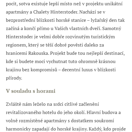
pocit, sotva existuje lepší místo než v projektu unikátní
apartmány a Chalety Hinterstoder. Nachází se v
bezprostřední blízkosti horské stanice – lyžařský den tak
začíná a končí přímo u Vašich vlastních dveří. Samotný
Hinterstoder je velmi dobře rozvinutým turistickým
regionem, který se těší dobré pověsti daleko za
hranicemi Rakouska. Projekt bude tou nejlepší destinací,
kde si budete moci vychutnat tuto ohromně krásnou
krajinu bez kompromisů – decentní luxus v blízkosti
přírody.
V souladu s horami
Zvláště nám leželo na srdci citlivé začlenění
revitalizovaného hotelu do jeho okolí. Hlavní budova a
volně rozmístěné apartmány s dostatkem soukromí
harmonicky zapadají do horské krajiny. Každý, kdo projde