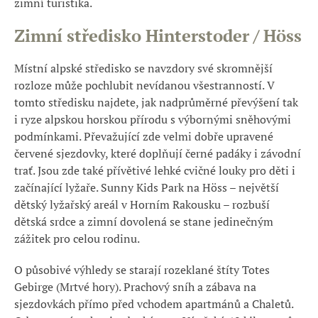
zimní turistika.
Zimní středisko
Hinterstoder / Höss
Místní alpské středisko se navzdory své skromnější
rozloze může pochlubit nevídanou všestranností. V
tomto středisku najdete, jak nadprůměrné převýšení tak
i ryze alpskou horskou přírodu s výbornými sněhovými
podmínkami. Převažující zde velmi dobře upravené
červené sjezdovky, které doplňují černé padáky i závodní
trať. Jsou zde také přívětivé lehké cvičné louky pro děti i
začínající lyžaře. Sunny Kids Park na Höss – největší
dětský lyžařský areál v Horním Rakousku – rozbuší
dětská srdce a zimní dovolená se stane jedinečným
zážitek pro celou rodinu.
O působivé výhledy se starají rozeklané štíty Totes
Gebirge (Mrtvé hory). Prachový sníh a zábava na
sjezdovkách přímo před vchodem apartmánů a Chaletů.