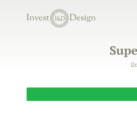
Supe
Úv