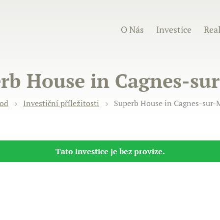
O Nás
Investice
Real
rb House in Cagnes-su
od
Investiční příležitosti
Superb House in Cagnes-sur-
Tato investice je bez provize.