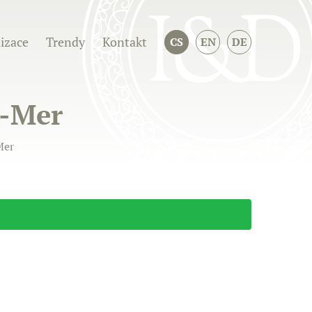
izace
Trendy
Kontakt
CS
EN
DE
r-Mer
Mer