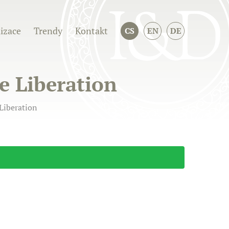
izace
Trendy
Kontakt
CS
EN
DE
ce Liberation
 Liberation