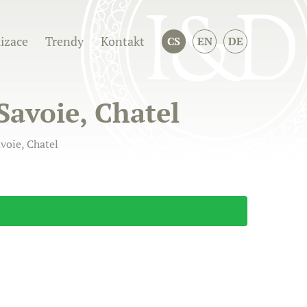
izace
Trendy
Kontakt
CS
EN
DE
Savoie, Chatel
voie, Chatel