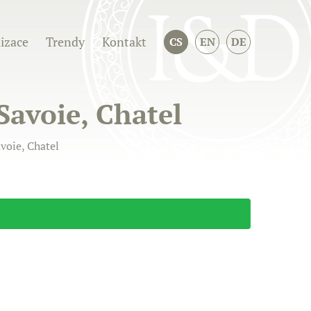
izace
Trendy
Kontakt
CS
EN
DE
Savoie, Chatel
voie, Chatel