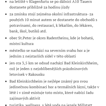
na letiště v Klagenfurtu se po dálnici A10 Tauern
dostanete přibližně za hodinu jízdy
za zmínku stojí zejména okolní infrastruktura- za
pouhých 10 minut autem se dostanete do obchodů s
potravinami, do restaurací, k lékařům, do lékáren,
bank, škol, butiků atd.
obec St.Peter je okres Radentheinu, kde je bohatá,
místní kultura
městečko se nachází na severním svahu hor a je
jedním z nejstarších sídel v této oblasti
jen cca 3,5 km se odsud nachází Bad Kleinkirchheim,
což je jeden z nejoblíbenějších prázdninových
letovisek v Rakousku
Bad Kleinkirchheim je nejlépe známý pro svou
jedinečnou kombinaci hor a termálních lázní, takže v
létě i v zimě existuje toto místo, které nabízí řadu
zajímavých aktivit
turistika, wellness, v létě voda na jezeře Millstatt,