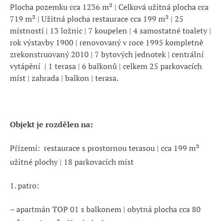
Plocha pozemku cca 1236 m² | Celková užitná plocha cca
719 m² | Užitná plocha restaurace cca 199 m² | 25
místností | 13 ložnic | 7 koupelen | 4 samostatné toalety |
rok výstavby 1900 | renovovaný v roce 1995 kompletně
zrekonstruovaný 2010 | 7 bytových jednotek | centrální
vytápění | 1 terasa | 6 balkonů | celkem 25 parkovacích
míst | zahrada | balkon | terasa.
Objekt je rozdělen na:
Přízemí: restaurace s prostornou terasou | cca 199 m²
užitné plochy | 18 parkovacích míst
1. patro:
– apartmán TOP 01 s balkonem | obytná plocha cca 80