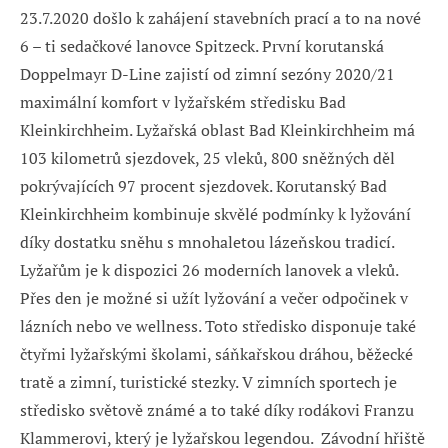
23.7.2020 došlo k zahájení stavebních prací a to na nové
6 – ti sedačkové lanovce Spitzeck. První korutanská
Doppelmayr D-Line zajistí od zimní sezóny 2020/21
maximální komfort v lyžařském středisku Bad
Kleinkirchheim. Lyžařská oblast Bad Kleinkirchheim má
103 kilometrů sjezdovek, 25 vleků, 800 sněžných děl
pokrývajících 97 procent sjezdovek. Korutanský Bad
Kleinkirchheim kombinuje skvělé podmínky k lyžování
díky dostatku sněhu s mnohaletou lázeňskou tradicí.
Lyžařům je k dispozici 26 moderních lanovek a vleků.
Přes den je možné si užít lyžování a večer odpočinek v
lázních nebo ve wellness. Toto středisko disponuje také
čtyřmi lyžařskými školami, sáňkařskou dráhou, běžecké
tratě a zimní, turistické stezky. V zimních sportech je
středisko světově známé a to také díky rodákovi Franzu
Klammerovi, který je lyžařskou legendou. Závodní hřiště