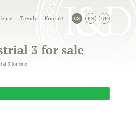
izace
Trendy
Kontakt
CS
EN
DE
rial 3 for sale
al 3 for sale