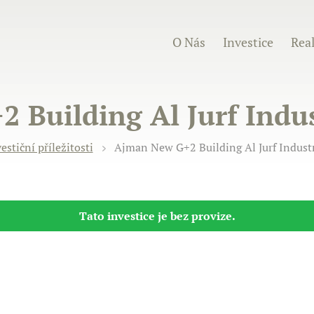
O Nás
Investice
Real
Building Al Jurf Indust
estiční příležitosti
Ajman New G+2 Building Al Jurf Industri
Tato investice je bez provize.