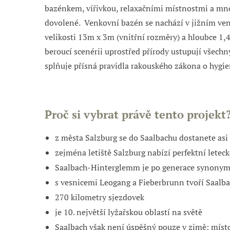
bazénkem, vířivkou, relaxačními místnostmi a mnoh
dovolené.
Venkovní bazén se nachází v
jižním ven
velikosti 13m x 3m (vnitřní rozměry) a hloubce 1,
beroucí scenérii uprostřed přírody ustupují všechn
splňuje přísná pravidla rakouského zákona o hygi
Proč si vybrat právě tento projekt
z města Salzburg se do
Saalbachu
dostanete asi
zejména letiště Salzburg nabízí perfektní lete
Saalbach-Hinterglemm
je po generace synonyme
s vesnicemi
Leogang
a
Fieberbrunn
tvoří
Saalb
270 kilometry sjezdovek
j
e 10. největší lyžařskou oblastí na světě
Saalbach
však není úspěšný pouze v zimě: místo 