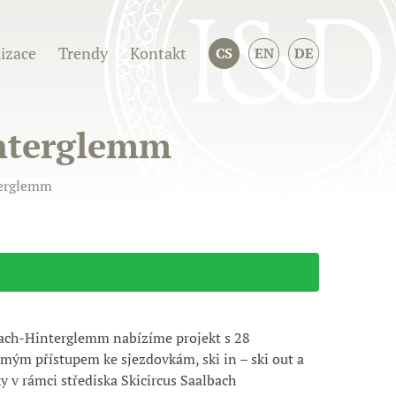
izace
Trendy
Kontakt
CS
EN
DE
interglemm
terglemm
ach-Hinterglemm nabízíme projekt s 28
ímým přístupem ke sjezdovkám, ski in – ski out a
y v rámci střediska
Skicircus
Saalbach