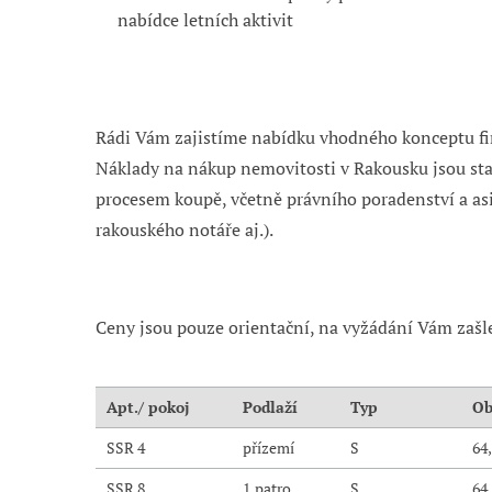
nabídce letních aktivit
Rádi Vám zajistíme nabídku vhodného konceptu fi
Náklady na nákup nemovitosti v Rakousku jsou st
procesem koupě, včetně právního poradenství a as
rakouského notáře aj.).
Ceny jsou pouze orientační, na vyžádání Vám zašl
Apt./ pokoj
Podlaží
Typ
SSR 4
přízemí
S
64
SSR 8
1.patro
S
64