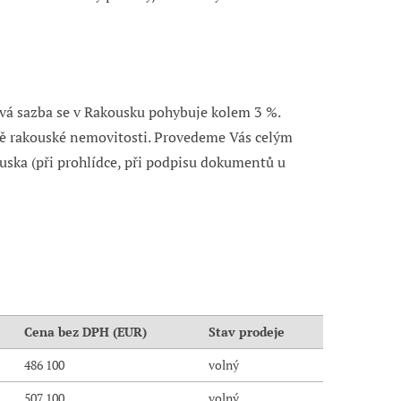
vá sazba se v Rakousku pohybuje kolem 3 %.
pě rakouské nemovitosti. Provedeme Vás celým
ska (při prohlídce, při podpisu dokumentů u
Cena bez DPH (EUR)
Stav prodeje
486 100
volný
507 100
volný