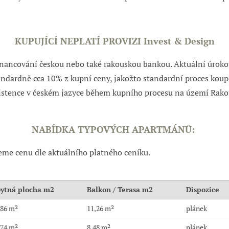
KUPUJÍCÍ NEPLATÍ PROVIZI Invest & Design
nancování českou nebo také rakouskou bankou. Aktuální úroko
andardně cca 10% z kupní ceny, jakožto standardní proces kou
istence v českém jazyce během kupního procesu na území Rakou
NABÍDKA TYPOVÝCH APARTMÁNŮ:
eme cenu dle aktuálního platného ceníku.
Obytná plocha m2
Balkon / Terasa m2
Dispozice
,86 m²
11,26 m²
plánek
,74 m²
8,48 m²
plánek