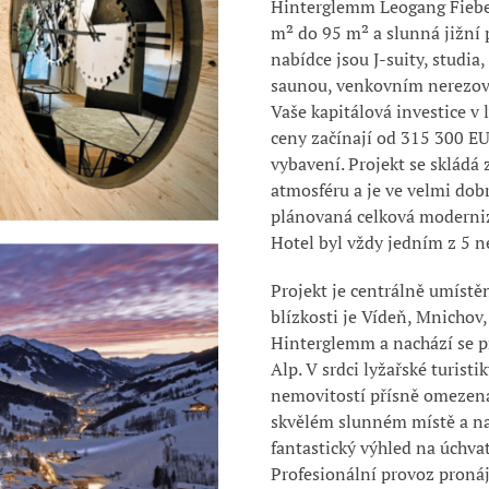
Hinterglemm
Leogang
Fieb
m² do 95 m² a slunná jižní 
nabídce jsou J-suity, studia,
saunou, venkovním nerezo
Vaše kapitálová investice v
ceny začínají od 315 300 
vybavení.
Projekt se skládá 
atmosféru a je ve velmi dob
plánovaná celková moderniz
Hotel byl vždy jedním z 5 ne
Projekt je centrálně umístě
blízkosti je Vídeň, Mnichov,
Hinterglemm a
nachází se p
Alp.
V srdci lyžařské turisti
nemovitostí přísně omezena
skvělém slunném místě a nab
fantastický výhled na úchv
Profesionální provoz pronáj