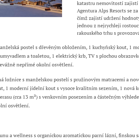
katastru nemovitostí zajistí
Agentura
Alps Resorts se za
čímž zajistí udržení hodnot
jednou z nejrychleji rostouc
rakouského trhu s provozová
manželská postel s dřevěným obložením, 1 kuchyňský kout, 1 mo
myvadlem a toaletou, 1 elektrický krb, TV s plochou obrazov
evážně nepřímé okolní osvětlení.
ená ložnice s manželskou postelí s pružinovým matracemi a no
ut, 1 moderní jídelní kout s vysoce kvalitním sezením, 1 nová
terasu (cca 13 m²) s venkovním posezením a částečným výhlede
ní osvětlení.
unu a wellness s organickou aromatickou parní lázní, finskou