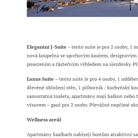
Elegantní J-Suite
– tento suite je p
ro 2 osoby, 1 
nová koupelna se sprchovým koutem, designovým u
posezením a částečným výhledem na sjezdovky. Př
Luxus Suite
– t
ento suite je
pro 4 osoby, 1 odděl
dřevěné obložení stěn, 1 příborník / kuchyňský ko
samostatná toaleta, apartmány mají balkon nebo 
výsuvem – gauč pro 2 osoby. Převážně nepřímé okol
Wellness areál
Apartmány Saalbach nabízejí hostům atraktivní sa