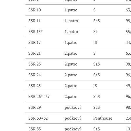
SSR 10
1.patro
S
63
SSR 11
1. patro
SaS
98
SSR 15*
1. patro
St
55
SSR 17
1.patro
JS
44
SSR 21
2.patro
S
63
SSR 23
2.patro
SaS
98
SSR 24
2.patro
SaS
96
SSR 25
2.patro
JS
49
SSR 26* - 27
2.patro
SaS
96
SSR 29
podkroví
SaS
98
SSR 30 - 32
podkroví
Penthouse
23
SSR 33
podkroví
SaS
10