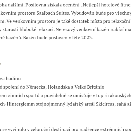
a dalšími. Posilovna získala ocenění „Nejlepší hotelové fitne
kovním prostoru Saalbach Suites. Vybudován bude pro všechn
4m. Ve venkovním prostoru je také dostatek místa pro relaxačn
y starosti hluboké relaxaci. Nerezový venkovní bazén nabízí ma
eně bazénů.
Bazén bude postaven v létě 2023.
?
 za hodinu
cké spojení do Německa, Holandska a Velké Británie
m zimních sportů a pravidelně se umisťuje v top 5 rakouských 
ach-Hinterglemm
stejnojmenný lyžařský areál
Skicircus
, sahá a
se vyvinulo v celoroční destinaci pro nadšence extrémních spor