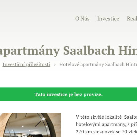
O Nás
Investice
Real
apartmány Saalbach H
Investiční příležitosti
Hotelové apartmány Saalbach Hin
Tato investice je bez provize.
V této skvělé lokalitě
Saalb
hotelovými apartmány, s p
ř
270 km sjezdovek se 70 vlek