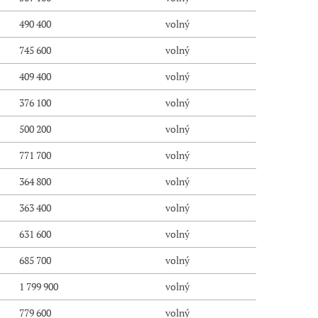
490 400
volný
745 600
volný
409 400
volný
376 100
volný
500 200
volný
771 700
volný
364 800
volný
363 400
volný
631 600
volný
685 700
volný
1 799 900
volný
779 600
volný