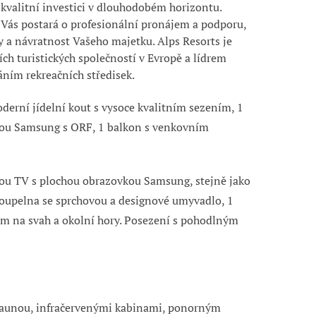
 kvalitní investici v dlouhodobém horizontu.
 Vás postará o profesionální pronájem a podporu,
y a návratnost Vašeho majetku. Alps Resorts je
ích turistických společností v Evropě a lídrem
ním rekreačních středisek.
derní jídelní kout s vysoce kvalitním sezením, 1
kou Samsung s ORF, 1 balkon s venkovním
vou TV s plochou obrazovkou Samsung, stejně jako
 koupelna se sprchovou a designové umyvadlo, 1
m na svah a okolní hory. Posezení s pohodlným
 saunou, infračervenými kabinami, ponorným