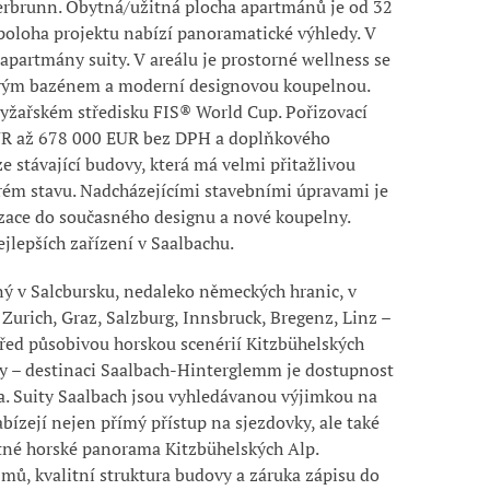
erbrunn.
Obytná/užitná plocha apartmánů je od 32
poloha projektu nabízí panoramatické výhledy. V
 apartmány suity. V areálu je p
rostorné wellness se
vým bazénem a moderní designovou koupelnou.
 lyžařském středisku FIS®
World
Cup. Pořizovací
EUR až 678 000 EUR bez DPH a doplňkového
ze stávající budovy, která má velmi přitažlivou
rém stavu. Nadcházejícími stavebními úpravami je
ace do současného designu a nové koupelny.
jlepších zařízení v Saalbachu.
ný v Salcbursku, nedaleko německých hranic, v
 Zurich, Graz, Salzburg, Innsbruck, Bregenz, Linz –
řed působivou horskou scenérií
Kitzbühelských
ky – destinaci
Saalbach-Hinterglemm
je dostupnost
. Suity
Saalbach
jsou vyhledávanou výjimkou na
ízejí nejen přímý přístup na sjezdovky, ale také
atné horské panorama
Kitzbühelských
Alp.
mů, kvalitní struktura budovy a záruka zápisu do