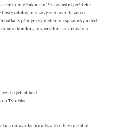
ss centrum v Rakousku“! za zvláštní požitek z
y hosty odolný nerezový venkovní bazén o
í lehátka. S přímým výhledem na sjezdovky a dech
ximální komfort, je speciálně certifikován a
lyžařských oblastí
ž do Tyrolska
tů a milovníky přírody, a to i díky rozsáhlé