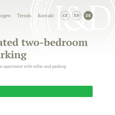
ungen
Trends
Kontakt
CS
EN
DE
vated two-bedroom
arking
m apartment with cellar and parking