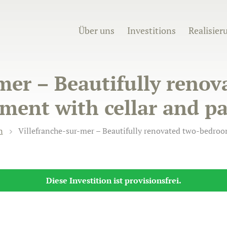
Über uns
Investitions
Realisier
-mer – Beautifully reno
ment with cellar and p
n
Villefranche-sur-mer – Beautifully renovated two-bedroo
Diese Investition ist provisionsfrei.