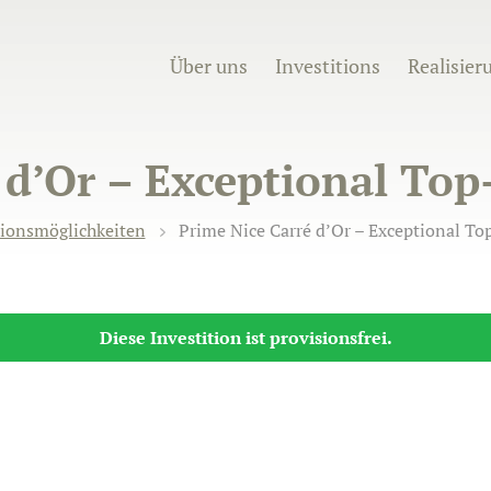
Über uns
Investitions
Realisier
 d’Or – Exceptional To
tionsmöglichkeiten
Prime Nice Carré d’Or – Exceptional T
Diese Investition ist provisionsfrei.