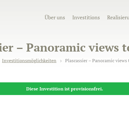
Über uns
Investitions
Realisier
ier – Panoramic views t
Investitionsmöglichkeiten
Plascassier – Panoramic views 
Diese Investition ist provisionsfrei.