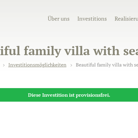
Über uns
Investitions
Realisier
iful family villa with se
Investitionsmöglichkeiten
Beautiful family villa with s
Diese Investition ist provisionsfrei.