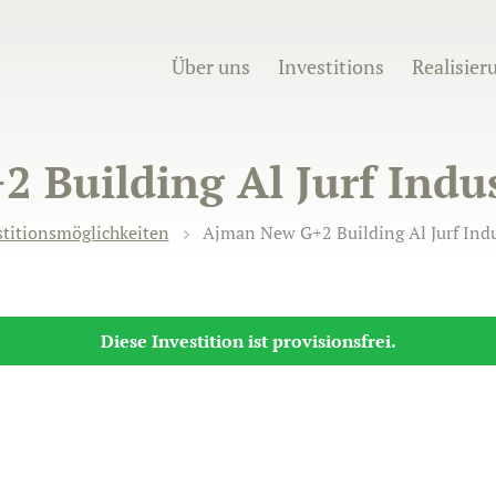
Über uns
Investitions
Realisier
Building Al Jurf Indust
stitionsmöglichkeiten
Ajman New G+2 Building Al Jurf Indus
Diese Investition ist provisionsfrei.